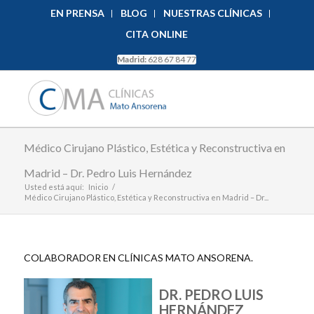
EN PRENSA
BLOG
NUESTRAS CLÍNICAS
CITA ONLINE
Madrid:
628 67 84 77
Médico Cirujano Plástico, Estética y Reconstructiva en
Madrid – Dr. Pedro Luis Hernández
Usted está aquí:
Inicio
/
Médico Cirujano Plástico, Estética y Reconstructiva en Madrid – Dr...
COLABORADOR EN CLÍNICAS MATO ANSORENA.
DR. PEDRO LUIS
HERNÁNDEZ