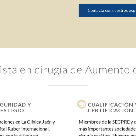
Contacta con nuestros ex
ista en cirugía de Aumento
GURIDAD Y
CUALIFICACIÓN 
ESTIGIO
CERTIFICACIÓN
nciones en La Clínica Jaén y
Miembros de la SECPRE y d
ital Ruber Internacional,
más importantes sociedade
s con lo último en
cirugía estética. Nuestro e