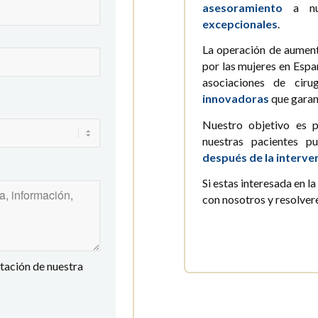
asesoramiento
a nue
excepcionales
.
La operación de aument
por las mujeres en Esp
asociaciones de ciru
innovadoras
que garan
Nuestro objetivo es p
nuestras pacientes p
después de la interve
Si estas interesada en 
con nosotros y resolver
ptación de nuestra