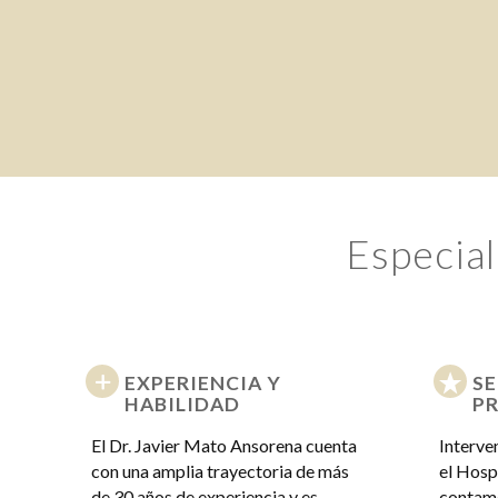
Especial
EXPERIENCIA Y
SE
HABILIDAD
PR
El Dr. Javier Mato Ansorena cuenta
Interve
con una amplia trayectoria de más
el Hosp
de 30 años de experiencia y es
contamo