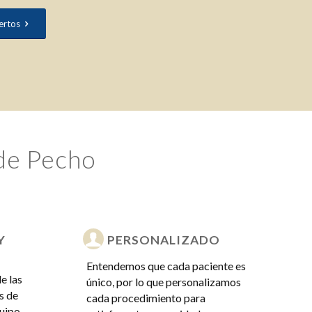
pertos
 de Pecho
Y
PERSONALIZADO
Entendemos que cada paciente es
e las
único, por lo que personalizamos
s de
cada procedimiento para
quipo