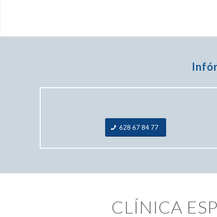
Infó
628 67 84 77
CLÍNICA ES