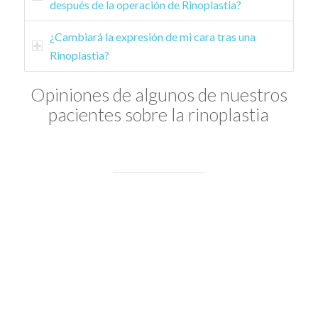
después de la operación de Rinoplastia?
¿Cambiará la expresión de mi cara tras una
Rinoplastia?
Opiniones de algunos de nuestros
pacientes sobre la rinoplastia
Hace un año me sometí a una rinoplastia con el Dr.
Mato y una vez visto los resultados, es cuando me
he decidido a escribir este testimonio.
He estado acomplejada con mi nariz durante años.
Es verdad que no era nada que llamara la atención,