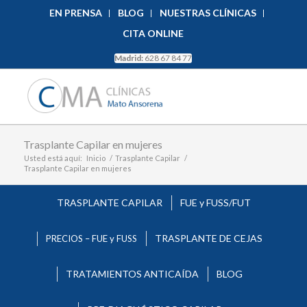
EN PRENSA
BLOG
NUESTRAS CLÍNICAS
CITA ONLINE
Madrid:
628 67 84 77
Trasplante Capilar en mujeres
Usted está aquí:
Inicio
/
Trasplante Capilar
/
Trasplante Capilar en mujeres
TRASPLANTE CAPILAR
FUE y FUSS/FUT
TRASPLANTE DE CEJAS
PRECIOS – FUE y FUSS
Trasplante Capilar en
TRATAMIENTOS ANTICAÍDA
BLOG
mujeres