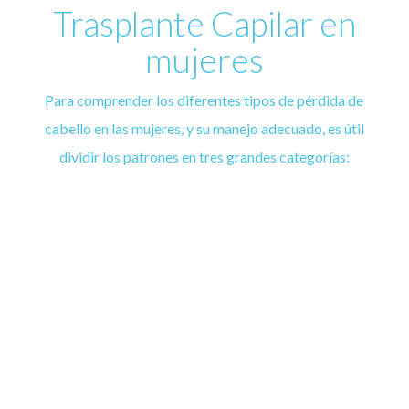
Trasplante Capilar en
mujeres
Para comprender los diferentes tipos de pérdida de
cabello en las mujeres, y su manejo adecuado, es útil
dividir los patrones en tres grandes categorías:
PERDIDA LOCALIZADA DEL CABELLO
La pérdida localizada del cabello puede ser subdividida
en
cicatrizal y no cicatrizal.
La Alopecia femenina areata es una enfermedad
genético-autoinmune que se caracteriza por no dejar
cicatriz.
Se manifiesta con la repentina aparición de parches
redondos de pérdida de cabello asociada con la piel