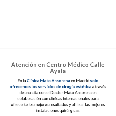
Por lo tanto, esta calvicie tiene una característica de
“patrón” y no generalizada. Estas mujeres son
excelentes candidatos para la cirugía de
trasplante.
Atención en Centro Médico Calle
Ayala
En la
Clínica Mato Ansorena
en Madrid
solo
ofrecemos los servicios de cirugía estética
a través
de una cita con el Doctor Mato Ansorena en
colaboración con clínicas internacionales para
ofrecerte los mejores resultados y utilizar las mejores
instalaciones quirúrgicas.