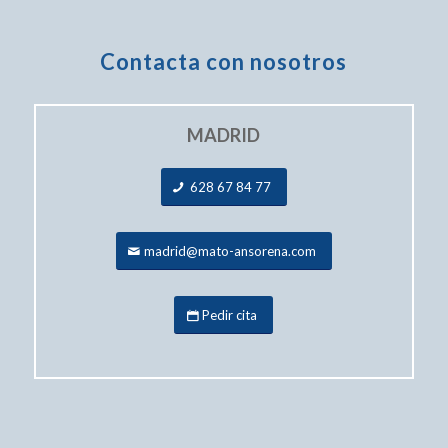
Contacta con nosotros
MADRID
628 67 84 77
madrid@mato-ansorena.com
Pedir cita