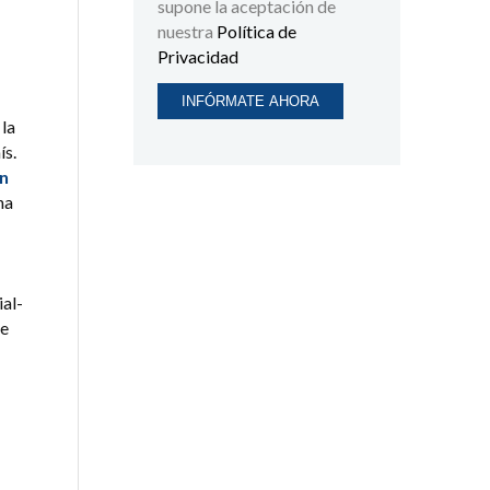
supone la aceptación de
nuestra
Política de
Privacidad
 la
ís.
an
na
ial-
ue