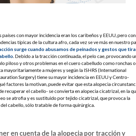
s países con mayor incidencia eran los caribeños y EEUU, pero con
dencias típicas de la cultura afro, cada vez se ve más en nuestro pa
racción surge cuando abusamos de peinados y gestos que tir
abello
. Debido a la tracción continuada, el pelo cae, provocando u
culo piloso y otros problemas en el cuero cabelludo como ronchas o
a mayoritariamente a mujeres y según la ISHRS (International
tauration Surgery) tiene su mayor incidencia en EEUU y Centro-
é factores la motivan, puede evitar que esta alopecia circunstanc
de recuperar el cabello- se convierta en alopecia cicatrizal, en la q
eo se atrofia y es sustituido por tejido cicatrizal, que provoca la
 del cabello, sólo tratable de forma quirúrgica.
ner en cuenta de la alopecia por tracción y