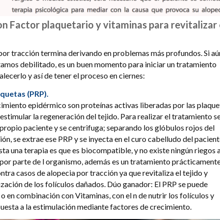
 Factor plaquetario y vitaminas para revitalizar 
 por tracción termina derivando en problemas más profundos. Si aú
otamos debilitado, es un buen momento para iniciar un tratamiento
alecerlo y así de tener el proceso en ciernes:
aquetas (PRP).
cimiento epidérmico son proteínas activas liberadas por las plaque
 estimular la regeneración del tejido. Para realizar el tratamiento s
 propio paciente y se centrifuga; separando los glóbulos rojos del
ón, se extrae ese PRP y se inyecta en el curo cabelludo del pacient
sta una terapia es que es biocompatible, y no existe ningún riegos a
a por parte de l organismo, además es un tratamiento prácticament
ontra casos de alopecia por tracción ya que revitaliza el tejido y
ización de los folículos dañados. Dúo ganador: El PRP se puede
 o en combinación con Vitaminas, con el n de nutrir los folículos y
puesta a la estimulación mediante factores de crecimiento.