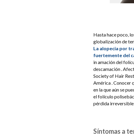
Hasta hace poco, lo
globalización de ten
La alopecia por t
fuertemente del c
in amación del folí
descamación . Afect
Society of Hair Res
América . Conocer qu
en la que aún se pue
el folículo polisebác
pérdida irreversible
Síntomas a te