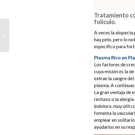
Tratamiento con
folículo.
Injerto de cejas: todo lo
A veces la alopecia
que necesitas saber
explicado por el Dr.
hay pelo, pero lo n
Mato Ans...
específico para fort
Plasma Rico en Pl
Los factores de cre
cuya misión es la de
extrae la sangre del
plasma. A continuaci
La gran ventaja de e
rechazo o la alergi
indoloro, muy útil c
fomenta la vascular
emplear en solitario
ayudarlos en su res