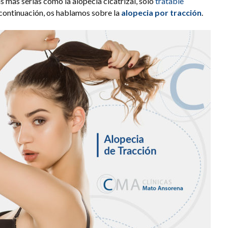
s más serias como la alopecia cicatrizal, sólo
tratable
 continuación, os hablamos sobre la
alopecia por tracción
.