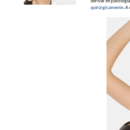
derivar en patología
quirúrgicamente
. A