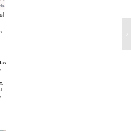
el
n
tas
e
e.
l
e