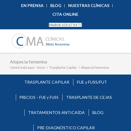
EN PRENSA
BLOG
NUESTRAS CLÍNICAS
CITA ONLINE
Madrid:
628 67 84 77
Alopecia femenina
Usted está aquí:
Inicio
/
Trasplante Capilar
/
Alopecia femenina
TRASPLANTE CAPILAR
FUE y FUSS/FUT
TRASPLANTE DE CEJAS
PRECIOS – FUE y FUSS
TRATAMIENTOS ANTICAÍDA
BLOG
PRE-DIAGNÓSTICO CAPILAR