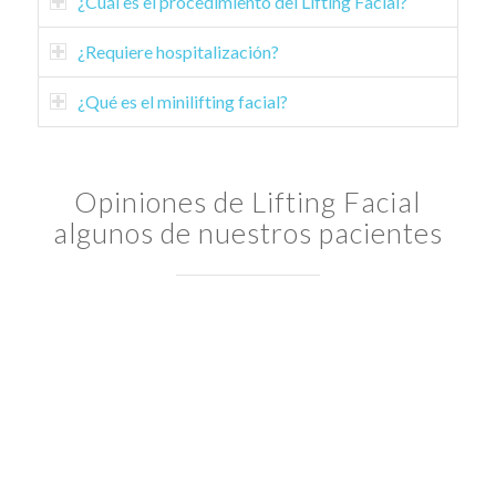
¿Cuál es el procedimiento del Lifting Facial?
¿Requiere hospitalización?
¿Qué es el minilifting facial?
Opiniones de Lifting Facial
algunos de nuestros pacientes
“Hace dos meses me hice un lifting facial con el
Cirujano Plástico Cirujano Plástico Dr. Mato
Ansorena, tengo 59 años y tenia un descolgamiento
de mi cara y cuello bastante grande, además mis
ojos tenían una expresión bastante triste porque el
parpado superior caía sobre el ojo , no me lucia