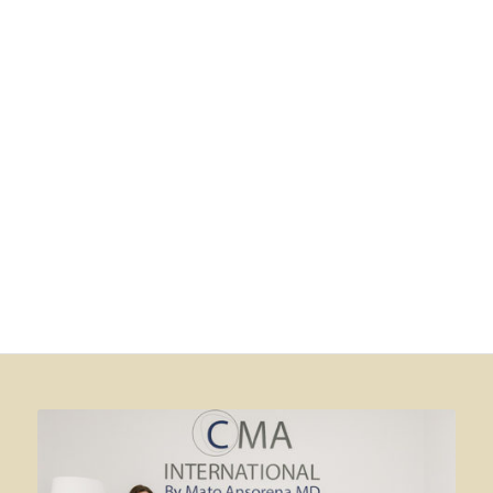
ningún tipo de maquillaje que me hiciera en ellos, en
mi primera consulta yo solo pensaba en tensar cara
y cuello que era lo que me preocupaba de verdad
pero el Dr. me hizo ver que si no me retocaba
también los ojos el resultado no iba a ser lo que yo
esperaba que era verme un poquito mas
joven”….
Leer más >
T.P.
59 años