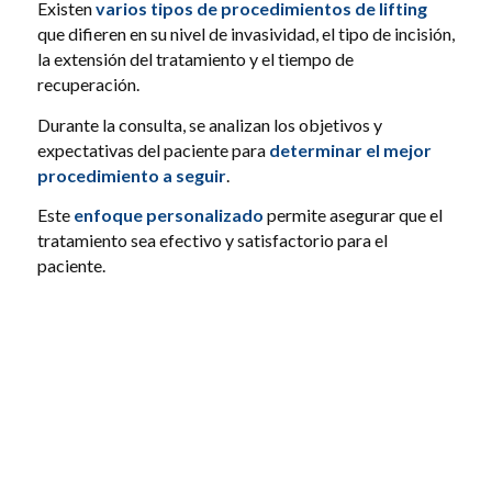
Existen
varios tipos de procedimientos de lifting
que difieren en su nivel de invasividad, el tipo de incisión,
la extensión del tratamiento y el tiempo de
recuperación.
Durante la consulta, se analizan los objetivos y
expectativas del paciente para
determinar el mejor
procedimiento a seguir
.
Este
enfoque personalizado
permite asegurar que el
tratamiento sea efectivo y satisfactorio para el
paciente.
LIFTING TEMPORO FACIAL
El Lifting Temporo Facial es el tratamiento para
rejuvenecer el tercio superior, medio e inferior de
la cara
. Esta técnica se aplica en la parte superior,
media e inferior del rostro,
consiguiendo así un
estiramiento facial completo.