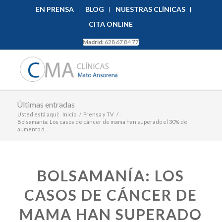
EN PRENSA
BLOG
NUESTRAS CLÍNICAS
CITA ONLINE
Madrid:
628 67 84 77
Últimas entradas
Usted está aquí:
Inicio
/
Prensa y TV
/
Bolsamanía: Los casos de cáncer de mama han superado el 30% de
aumento d...
BOLSAMANÍA: LOS
CASOS DE CÁNCER DE
MAMA HAN SUPERADO