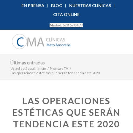
EN PRENSA
BLOG
NUESTRAS CLÍNICAS
CITA ONLINE
Madrid:
628 67 84 77
Últimas entradas
Usted está aquí:
Inicio
/
Prensa y TV
/
Las operaciones estéticas que serán tendencia este 2020
LAS OPERACIONES
ESTÉTICAS QUE SERÁN
TENDENCIA ESTE 2020