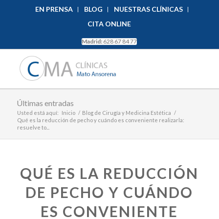
EN PRENSA
BLOG
NUESTRAS CLÍNICAS
CITA ONLINE
Madrid:
628 67 84 77
Últimas entradas
Usted está aquí:
Inicio
/
Blog de Cirugía y Medicina Estética
/
Qué es la reducción de pecho y cuándo es conveniente realizarla:
resuelve to...
QUÉ ES LA REDUCCIÓN
DE PECHO Y CUÁNDO
ES CONVENIENTE