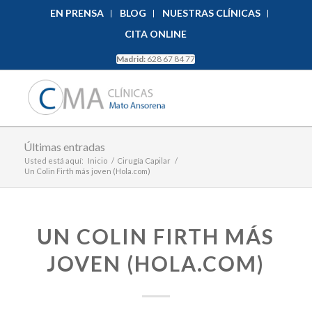
EN PRENSA
BLOG
NUESTRAS CLÍNICAS
CITA ONLINE
Madrid:
628 67 84 77
Últimas entradas
Usted está aquí:
Inicio
/
Cirugía Capilar
/
Un Colin Firth más joven (Hola.com)
UN COLIN FIRTH MÁS
JOVEN (HOLA.COM)