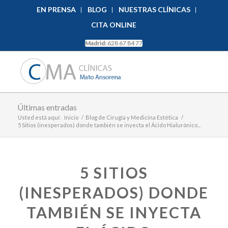
EN PRENSA
BLOG
NUESTRAS CLÍNICAS
CITA ONLINE
Madrid:
628 67 84 77
Últimas entradas
Usted está aquí:
Inicio
/
Blog de Cirugía y Medicina Estética
/
5 Sitios (inesperados) donde también se inyecta el Ácido Hialurónico...
5 SITIOS
(INESPERADOS) DONDE
TAMBIÉN SE INYECTA