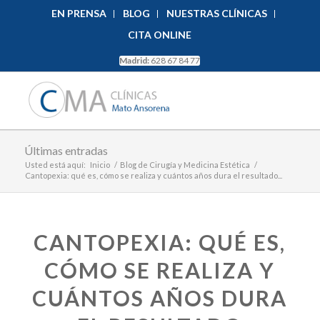
EN PRENSA
BLOG
NUESTRAS CLÍNICAS
CITA ONLINE
Madrid:
628 67 84 77
Últimas entradas
Usted está aquí:
Inicio
/
Blog de Cirugía y Medicina Estética
/
Cantopexia: qué es, cómo se realiza y cuántos años dura el resultado...
CANTOPEXIA: QUÉ ES,
CÓMO SE REALIZA Y
CUÁNTOS AÑOS DURA