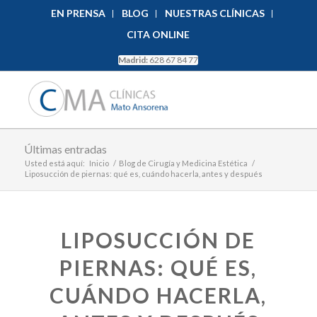
EN PRENSA
BLOG
NUESTRAS CLÍNICAS
CITA ONLINE
Madrid:
628 67 84 77
Últimas entradas
Usted está aquí:
Inicio
/
Blog de Cirugía y Medicina Estética
/
Liposucción de piernas: qué es, cuándo hacerla, antes y después
LIPOSUCCIÓN DE
PIERNAS: QUÉ ES,
CUÁNDO HACERLA,