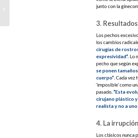
junto con la gineco
suelo pélvico (sobre
todo si eres joven y
deport...
3. Resultados
Los pechos excesivos
los cambios radicale
cirugías de rostr
expresividad”.
Lo m
pecho que según expl
se ponen tamaños 
cuerpo”
. Cada vez 
‘imposible’ como u
pasado.
“Esta evolu
cirujano plástico 
realista y no a un
4. La irrupció
Los clásicos nunca 