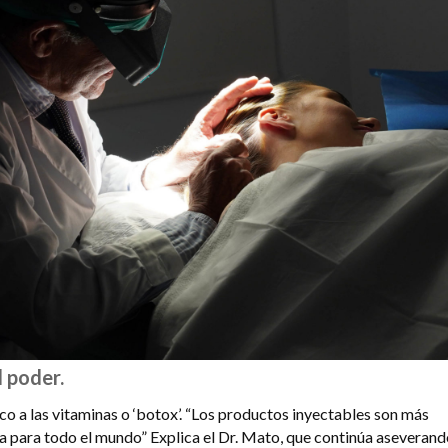
l poder.
co a las vitaminas o ‘botox’. “Los productos inyectables son más
a para todo el mundo” Explica el Dr. Mato, que continúa aseverand