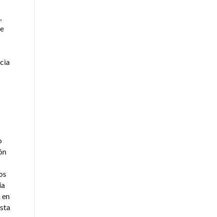
,
e
cia
o
ión
os
ía
 en
Esta