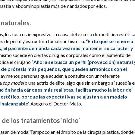
mastia y abdominoplastia más demandados por ellos.
 naturales.
, los rostros inexpresivos a causa del exceso de medicina estética
s de perfil y estructura facial son historia.
“En lo que se refiere a
os, el paciente demanda cada vez más mantener su carácter y
ismo sucede en ciertas cirugías corporales como el aumento de
ica el cirujano “
Ahora se busca un perfil (proyección) natural 
de prótesis más pequeños, que queden armónicos con el
hay menos personas que acuden a consulta con un referente
na
top model
o una actriz de élite, algo que sin embargo sí sucedía e
ción hacia cánones más realistas, facilita mucho la labor del
y estético, porque las expectativas se ajustan a un modelo
o inalcanzable”
Aseguro el Doctor Mato.
n de los tratamientos ‘nicho’
pasan de moda. Tampoco en el ámbito de la cirugía plástica, donde 