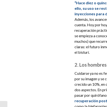
“Hace diez o quinc
ello, su uso se re
inyecciones para 
Además, los avances 
cuenta. Hoy por hoy
recuperación prácti
se empieza a conoce
muchos) que recurre
claras: el futuro in
el bisturí.
2. Los hombres 
Cuidarse ya no es f
por su imagen y se c
crecido un 10%, en 
dos aspectos. En pr
pasar por quirófano 
recuperación post
como la blefaroplast
Por qué debes vigilar tu