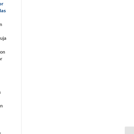
or
las
en
uja
son
or
s
on
s,