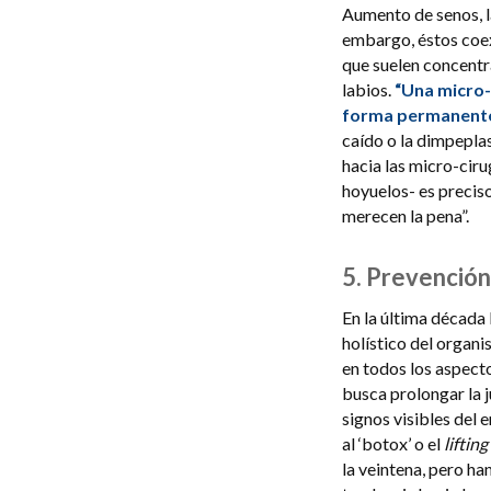
Aumento de senos, l
embargo, éstos coex
que suelen concentr
labios.
“Una micro-c
forma permanent
caído o la dimpeplas
hacia las micro-ciru
hoyuelos- es precis
merecen la pena”.
5. Prevención
En la última década 
holístico del organi
en todos los aspecto
busca prolongar la j
signos visibles del 
al ‘botox’ o el
lifting
la veintena, pero ha