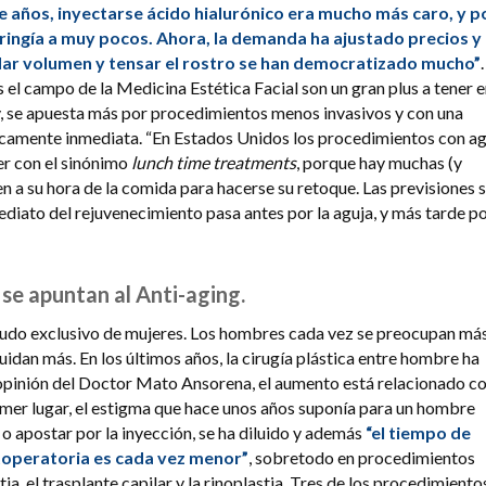
e años, inyectarse ácido hialurónico era mucho más caro, y p
stringía a muy pocos. Ahora, la demanda ha ajustado precios y 
dar volumen y tensar el rostro se han democratizado mucho”
.
el campo de la Medicina Estética Facial son un gran plus a tener 
, se apuesta más por procedimientos menos invasivos y con una
camente inmediata. “En Estados Unidos los procedimientos con ag
r con el sinónimo
lunch time treatments
, porque hay muchas (y
n a su hora de la comida para hacerse su retoque. Las previsiones 
mediato del rejuvenecimiento pasa antes por la aguja, y más tarde p
se apuntan al Anti-aging.
eudo exclusivo de mujeres. Los hombres cada vez se preocupan má
uidan más. En los últimos años, la cirugía plástica entre hombre ha
opinión del Doctor Mato Ansorena, el aumento está relacionado c
imer lugar, el estigma que hace unos años suponía para un hombre
o apostar por la inyección, se ha diluido y además
“el tiempo de
operatoria es cada vez menor”
, sobretodo en procedimientos
ia, el trasplante capilar y la rinoplastia. Tres de los procedimiento