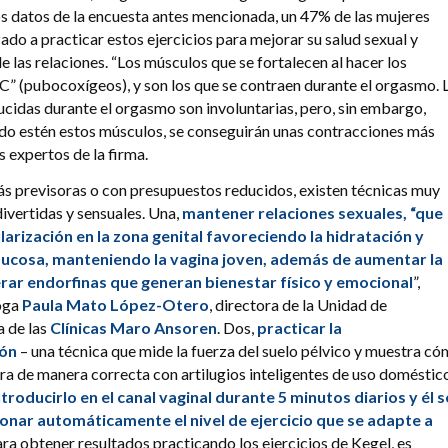
os datos de la encuesta antes mencionada, un 47% de las mujeres
do a practicar estos ejercicios para mejorar su salud sexual y
e las relaciones. “Los músculos que se fortalecen al hacer los
PC” (pubocoxígeos), y son los que se contraen durante el orgasmo. 
cidas durante el orgasmo son involuntarias, pero, sin embargo,
do estén estos músculos, se conseguirán unas contracciones más
s expertos de la firma.
ás previsoras o con presupuestos reducidos, existen técnicas muy
divertidas y sensuales. Una,
mantener relaciones sexuales, “que
larización en la zona genital favoreciendo la hidratación y
 mucosa, manteniendo la vagina joven, además de aumentar la
rar endorfinas que generan bienestar físico y emocional
”,
loga
Paula Mato López-Otero
, directora de la Unidad de
a de las
Clínicas Maro Ansoren
. Dos,
practicar la
ión
– una técnica que mide la fuerza del suelo pélvico y muestra c
ura de manera correcta con artilugios inteligentes de uso doméstic
troducirlo en el canal vaginal durante 5 minutos diarios y él s
onar automáticamente el nivel de ejercicio
que se adapte a
ara obtener resultados practicando los ejercicios de Kegel, es