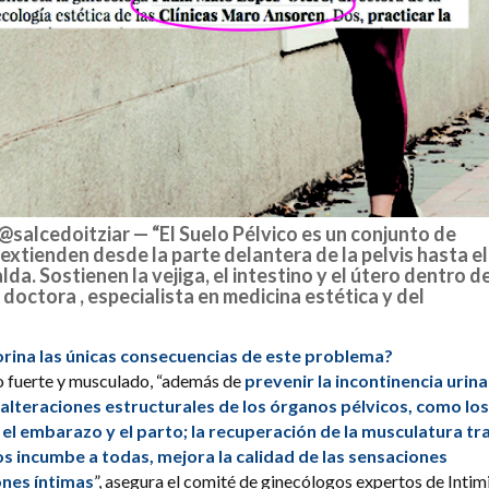
@salcedoitziar
— “El Suelo Pélvico es un conjunto de
extienden desde la parte delantera de la pelvis hasta el
alda. Sostienen la vejiga, el intestino y el útero dentro de
la doctora , especialista en medicina estética y del
orina las únicas consecuencias de este problema?
o fuerte y musculado, “además de
prevenir la incontinencia urina
s alteraciones estructurales de los órganos pélvicos, como los
a el embarazo y el parto; la recuperación de la musculatura tr
 nos incumbe a todas, mejora la calidad de las sensaciones
ones íntimas
”, asegura el comité de ginecólogos expertos de Intim