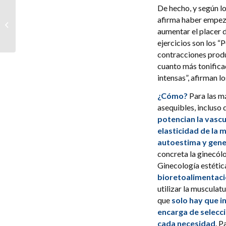
De hecho, y según l
La última novedad
afirma haber empeza
Casmara llega a Clínicas
aumentar el placer d
Mato Ansorena
ejercicios son los “
contracciones produ
cuanto más tonifica
intensas”, afirman lo
¿Cómo?
Para las m
asequibles, incluso 
potencian la vascu
elasticidad de la
autoestima y gene
concreta la ginecó
Ginecología estétic
bioretoalimentac
utilizar la musculat
que
solo hay que in
encarga de selecci
cada necesidad
. P