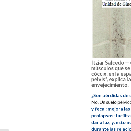
Itziar Salcedo —
músculos que se 
cóccix, en la esp
pelvis”, explica 
envejecimiento.
¿Son pérdidas de 
No. Un suelo pélvic
y fecal; mejora la
prolapsos; facilit
dar a luz; y, esto
durante las relaci