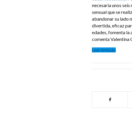
necesaria unos seis 
sensual que se reali
abandonar su lado má
divertida, eficaz pa
edades, fomenta la a
comenta Valentina G
Leer Artículo