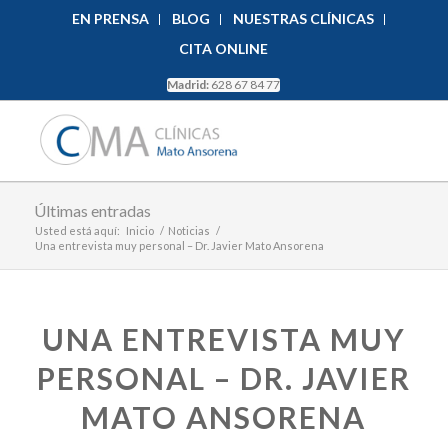
EN PRENSA
BLOG
NUESTRAS CLÍNICAS
CITA ONLINE
Madrid:
628 67 84 77
Últimas entradas
Usted está aquí:
Inicio
/
Noticias
/
Una entrevista muy personal – Dr. Javier Mato Ansorena
UNA ENTREVISTA MUY
PERSONAL – DR. JAVIER
MATO ANSORENA