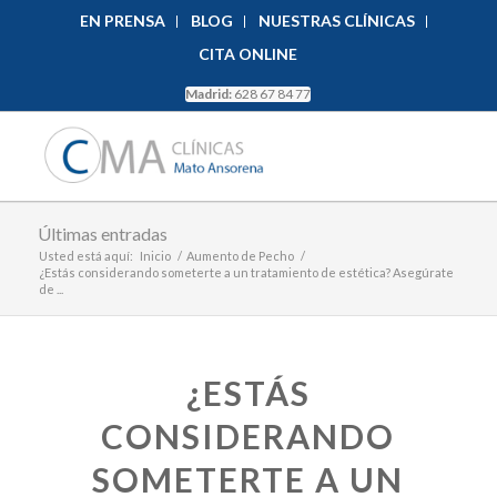
EN PRENSA
BLOG
NUESTRAS CLÍNICAS
CITA ONLINE
Madrid:
628 67 84 77
Últimas entradas
Usted está aquí:
Inicio
/
Aumento de Pecho
/
¿Estás considerando someterte a un tratamiento de estética? Asegúrate
de ...
¿ESTÁS
CONSIDERANDO
SOMETERTE A UN