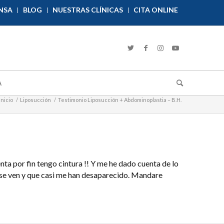
NSA
BLOG
NUESTRAS CLÍNICAS
CITA ONLINE
A
Inicio
/
Liposucción
/
Testimonio Liposucción + Abdominoplastia – B.H.
ta por fin tengo cintura !! Y me he dado cuenta de lo
o se ven y que casi me han desaparecido. Mandare