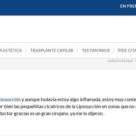
EN PRE
A ESTÉTICA
TRASPLANTE CAPILAR
TESTIMONIOS
PIDE CIT
Usted está aquí:
iposucción
y aunque todavía estoy algo inflamada, estoy muy conten
er bien las pequeñitas cicatrices de la Liposucción en zonas que n
doctor gracias es un gran cirujano, ya me lo dijeron .