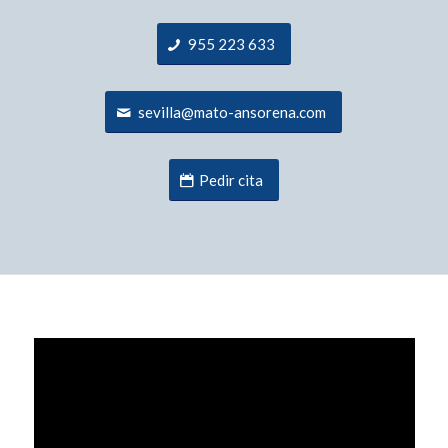
955 223 633
sevilla@mato-ansorena.com
Pedir cita