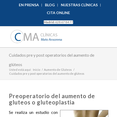
EN PRENSA
BLOG
NUESTRAS CLÍNICAS
CITA ONLINE
Madrid:
628 67 84 77
Cuidados pre y post operatorios del aumento de
glúteos
Usted está aquí:
Inicio
/
Aumento de Gluteos
/
Cuidados pre y post operatorios del aumento de glúteos
Preoperatorio del aumento de
gluteos o gluteoplastia
Se realiza un estudio con