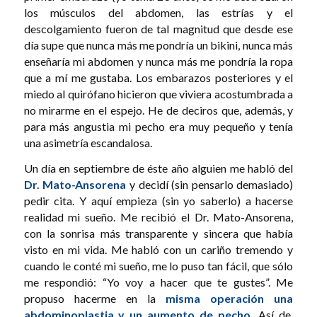
los músculos del abdomen, las estrías y el
descolgamiento fueron de tal magnitud que desde ese
día supe que nunca más me pondría un bikini, nunca más
enseñaría mi abdomen y nunca más me pondría la ropa
que a mí me gustaba. Los embarazos posteriores y el
miedo al quirófano hicieron que viviera acostumbrada a
no mirarme en el espejo. He de deciros que, además, y
para más angustia mi pecho era muy pequeño y tenía
una asimetría escandalosa.
Un día en septiembre de éste año alguien me habló del
Dr. Mato-Ansorena
y decidí (sin pensarlo demasiado)
pedir cita. Y aquí empieza (sin yo saberlo) a hacerse
realidad mi sueño. Me recibió el Dr. Mato-Ansorena,
con la sonrisa más transparente y sincera que había
visto en mi vida. Me habló con un cariño tremendo y
cuando le conté mi sueño, me lo puso tan fácil, que sólo
me respondió: “Yo voy a hacer que te gustes”. Me
propuso hacerme en la
misma operación una
abdominoplastia
y un
aumento de pecho.
Así de