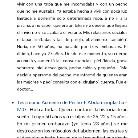
vivir con una tripa que me incomodaba y con un pecho
que no me gustaba. Ya estaba hecha a vivir con poca luz,
limitada a ponerme solo determinada ropa, a no ir a la
piscina, a no saber qué era un bikini y a desear que llegara
el invierno y se acabara el verano. Mis relaciones sociales
estaban limitadas y las de pareja, obviamente también”.
Nuria, de 50 años, ha pasado por tres embarazos. El
último, hace ya 27 años. Desde ese momento, su cuerpo
acumuló y aumentó las consecuencias: piel flácida, grasa
sobrante, piel descolgada, pecho caído y pequeño… “Me
decidí a operarme del pecho, me informé de quienes eran
los mejores y pedí consulta con el cirujano”, cuenta. Fue el
doctor…
Testimonio Aumento de Pecho + Abdominoplastia –
M.G.
: Hola a todas: Quiero contaros la historia de un
sueño. Tengo 50 años y tres hijos de 26, 22 y 15 años.
En mi primer embarazo (yo tenía 23 años) se me
destrozaron los músculos del abdomen, las estrías y
el descolgamiento fueron de tal magnitud que desde