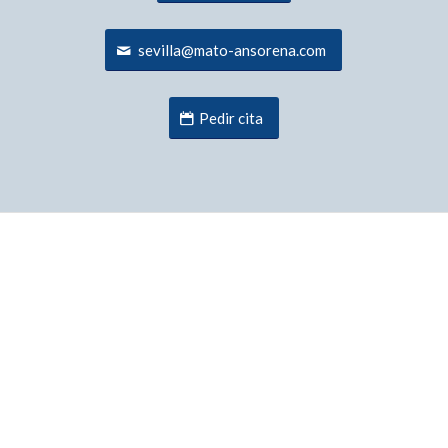
sevilla@mato-ansorena.com
Pedir cita
¿En qué consiste la mesoterapia
corporal?
Consiste en la administración de sustancias
homeopáticas aplicadas por un médico especialista
mediante infiltraciones a nivel intradérmico.
Este sistema permite movilizar y disolver la grasa
acumulada. Gracias a su aplicación se consigue activar