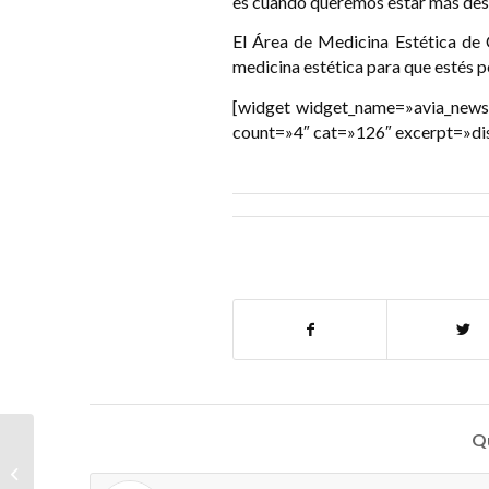
es cuando queremos estar más de
El Área de Medicina Estética de 
medicina estética para que estés p
[widget widget_name=»avia_news
count=»4″ cat=»126″ excerpt=»disp
Qu
Antioxidantes: el poder
del zumo de naranja