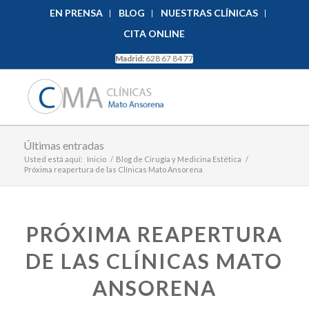
EN PRENSA
BLOG
NUESTRAS CLÍNICAS
CITA ONLINE
Madrid:
628 67 84 77
Últimas entradas
Usted está aquí:
Inicio
/
Blog de Cirugía y Medicina Estética
/
Próxima reapertura de las Clínicas Mato Ansorena
PRÓXIMA REAPERTURA
DE LAS CLÍNICAS MATO
ANSORENA