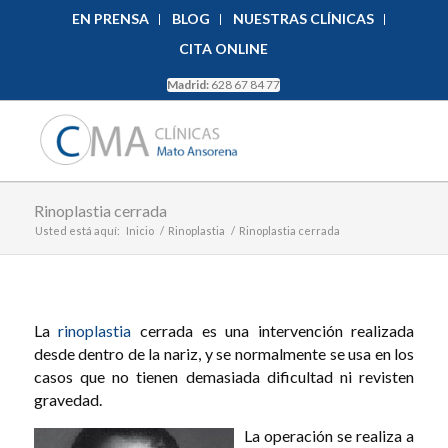
EN PRENSA
BLOG
NUESTRAS CLÍNICAS
CITA ONLINE
Madrid:
628 67 84 77
Rinoplastia cerrada
Usted está aquí:
Inicio
/
Rinoplastia
/
Rinoplastia cerrada
La
rinoplastia
cerrada es una intervención realizada
desde dentro de la nariz, y se normalmente se usa en los
casos que no tienen demasiada dificultad ni revisten
gravedad.
La operación se realiza a