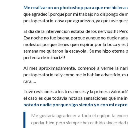
Me realizaron un photoshop para que me hiciera 
que agradecí, porque por mi trabajo no dispongo de mu
postoperatorio, cosa que agradezco, ya que tuve que 
El día de la intervención estaba de los nervios!!!! Per
Esa noche no fue buena, porque aunque no duele nada,
molestos porque tienes que respirar por la boca y es
semana me quitaron la escayola . Se me hizo eterna por
perfecta de mi nariz!!
Al mes aproximadamente, comencé a verme la nariz
postoperatorio tal y como me lo habían advertido, es m
rara….
Tuve revisiones a los tres meses y la primera valorac
el caso es que todavía notaba sensaciones que me i
notado nadie porque sigo siendo yo con mi expresi
Me gustaría agradecer a todo el equipo la enor
quedar bien, pero siempre he recibido sinceridad