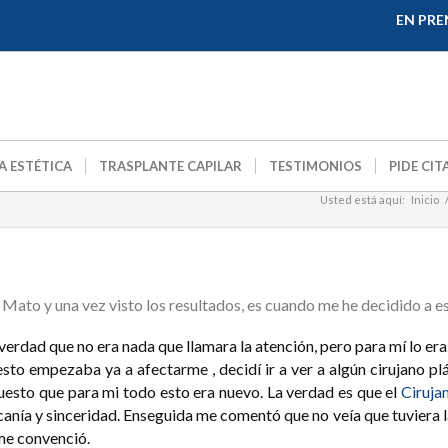
EN PRE
A ESTÉTICA
TRASPLANTE CAPILAR
TESTIMONIOS
PIDE CIT
Usted está aquí:
Inicio
 Mato y una vez visto los resultados, es cuando me he decidido a es
erdad que no era nada que llamara la atención, pero para mí lo era
esto empezaba ya a afectarme , decidí ir a ver a algún cirujano p
uesto que para mi todo esto era nuevo. La verdad es que el
Ciruja
canía y sinceridad. Enseguida me comentó que no veía que tuviera la 
 me convenció.