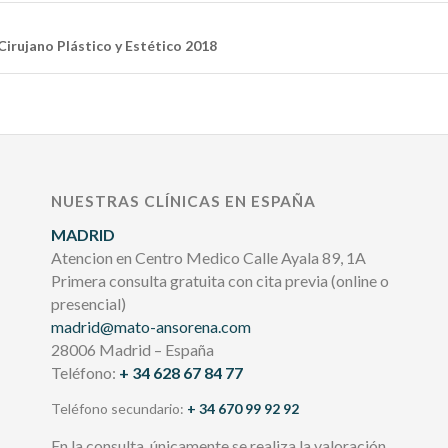
Cirujano Plástico y Estético 2018
NUESTRAS CLÍNICAS EN ESPAÑA
MADRID
Atencion en Centro Medico Calle Ayala 89, 1A
Primera consulta gratuita con cita previa (online o
presencial)
madrid@mato-ansorena.com
28006 Madrid – España
Teléfono:
+ 34 628 67 84 77
Teléfono secundario:
+ 34 670 99 92 92
En la consulta, únicamente se realiza la valoración