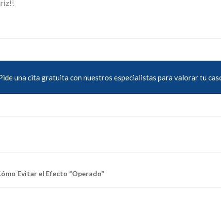
riz!!
Pide una cita gratuita con nuestros especialistas para valorar tu cas
Cómo Evitar el Efecto “Operado”