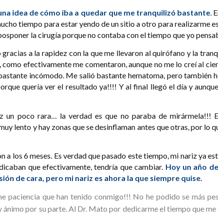
una idea de cómo iba a quedar que me tranquilizó bastante
. 
cho tiempo para estar yendo de un sitio a otro para realizarme e
posponer la cirugía porque no contaba con el tiempo que yo pensa
o gracias a la rapidez con la que me llevaron al quirófano y la tra
 como efectivamente me comentaron, aunque no me lo creí al cien x
 bastante incómodo. Me salió bastante hematoma, pero también he
que quería ver el resultado ya!!!! Y al final llegó el día y aunqu
 un poco rara… la verdad es que no paraba de mirármela!!! El
uy lento y hay zonas que se desinflaman antes que otras, por lo que
ión a los 6 meses. Es verdad que pasado este tiempo, mi nariz ya e
ndicaban que efectivamente, tendría que cambiar.
Hoy un año de
ón de cara, pero mi nariz es ahora la que siempre quise.
me paciencia que han tenido conmigo!!! No he podido se más pe
 y ánimo por su parte. Al Dr. Mato por dedicarme el tiempo que me