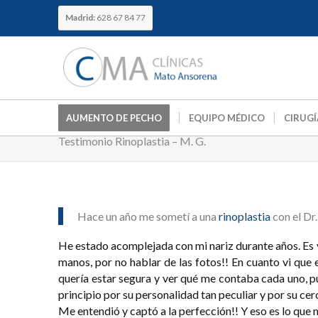
Madrid:
628 67 84 77
AUMENTO DE PECHO
EQUIPO MÉDICO
CIRUGÍ
Testimonio Rinoplastia – M. G.
Hace un año me sometí a una
rinoplastia
con el Dr.
He estado acomplejada con mi nariz durante años. Es v
manos, por no hablar de las fotos!! En cuanto vi que 
quería estar segura y ver qué me contaba cada uno, p
principio por su personalidad tan peculiar y por su cer
Me entendió y captó a la perfección!! Y eso es lo que