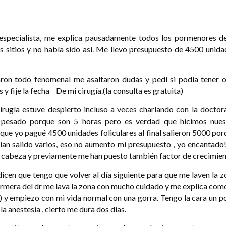
especialista, me explica pausadamente todos los pormenores de
ros sitios y no había sido así. Me llevo presupuesto de 4500 unid
ron todo fenomenal me asaltaron dudas y pedí si podía tener o
y fije la fecha De mi cirugía.(la consulta es gratuita)
gía estuve despierto incluso a veces charlando con la doctora
pesado porque son 5 horas pero es verdad que hicimos nues
que yo pagué 4500 unidades foliculares al final salieron 5000 po
ían salido varios, eso no aumento mi presupuesto , yo encantado
a cabeza y previamente me han puesto también factor de crecimien
icen que tengo que volver al día siguiente para que me laven la 
ermera del dr me lava la zona con mucho cuidado y me explica com
) y empiezo con mi vida normal con una gorra. Tengo la cara un p
a anestesia , cierto me dura dos días.