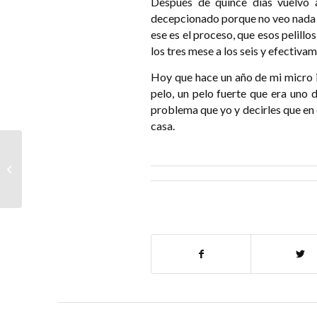
Después de quince días vuelvo 
decepcionado porque no veo nada d
ese es el proceso, que esos pelillo
los tres mese a los seis y efectiv
Hoy que hace un año de mi micro 
pelo, un pelo fuerte que era uno
problema que yo y decirles que en 
casa.
Testomonio Microinjerto de Cejas –
M.A.