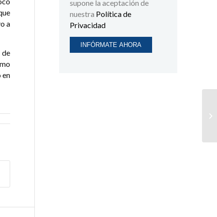
oco
supone la aceptación de
que
nuestra
Política de
vo a
Privacidad
 de
smo
o en
Te