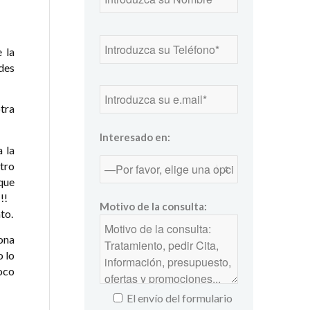
 la
ades
tra
Interesado en:
 la
tro
rque
!!!
Motivo de la consulta:
to.
zona
o lo
oco
El envío del formulario