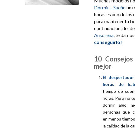
Muchas modelos no
Dormir – Sueño
un m
horas es uno de los 
para mantener tu be
continuación, desd
Ansorena
, te damo
conseguirlo!
10 Consejos
mejor
El despertador
horas de hab
tiempo de sueñ
horas. Pero no t
dormir algo m
personas que c
en menos tiempo
la calidad de la c