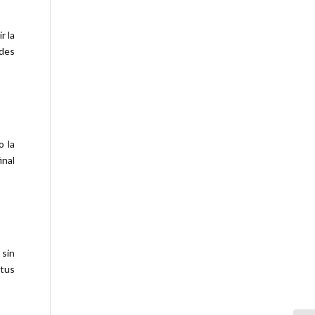
r la
edes
o la
inal
 sin
 tus