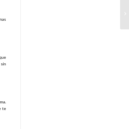
Si
(R
nas
 que
 sin
ama.
e te