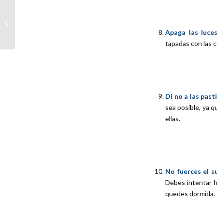
Silken Oil en Clínicas
Mato Ansorena
Apaga las luces
(Revista Cuore)
tapadas con las co
Di no a las past
sea posible, ya q
ellas.
No fuerces el s
Debes intentar h
quedes dormida.