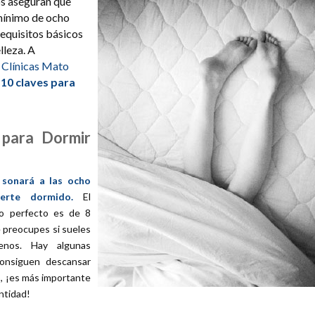
s aseguran que
ínimo de ocho
requisitos básicos
lleza. A
e
Clínicas Mato
s
10 claves para
 para Dormir
 sonará a las ocho
erte dormido.
El
o perfecto es de 8
e preocupes si sueles
enos. Hay algunas
onsiguen descansar
, ¡es más importante
antidad!