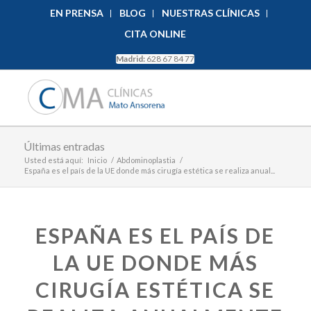
EN PRENSA
BLOG
NUESTRAS CLÍNICAS
CITA ONLINE
Madrid:
628 67 84 77
Últimas entradas
Usted está aquí:
Inicio
/
Abdominoplastia
/
España es el país de la UE donde más cirugía estética se realiza anual...
ESPAÑA ES EL PAÍS DE
LA UE DONDE MÁS
CIRUGÍA ESTÉTICA SE