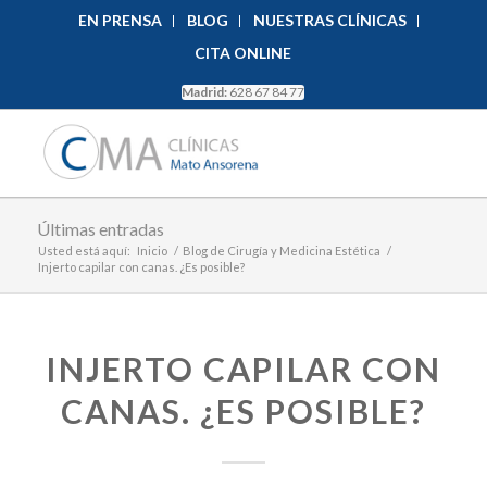
EN PRENSA
BLOG
NUESTRAS CLÍNICAS
CITA ONLINE
Madrid:
628 67 84 77
Últimas entradas
Usted está aquí:
Inicio
/
Blog de Cirugía y Medicina Estética
/
Injerto capilar con canas. ¿Es posible?
INJERTO CAPILAR CON
CANAS. ¿ES POSIBLE?