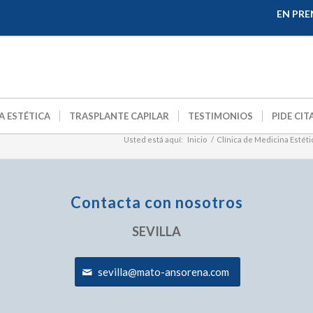
EN PRE
A ESTÉTICA
TRASPLANTE CAPILAR
TESTIMONIOS
PIDE CIT
Usted está aquí:
Inicio
/
Clínica de Medicina Estétic
Contacta con nosotros
SEVILLA
sevilla@mato-ansorena.com