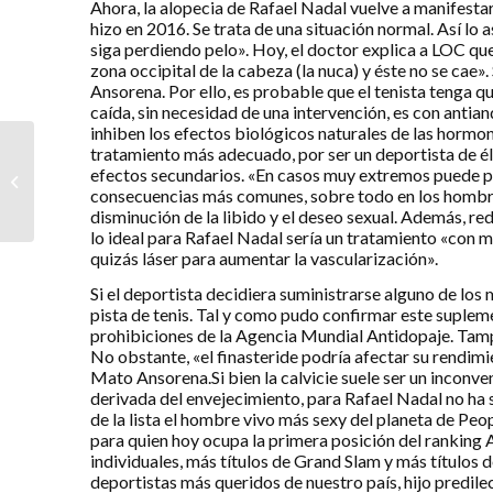
Ahora, la alopecia de Rafael Nadal vuelve a manifestar
hizo en 2016. Se trata de una situación normal. Así lo
siga perdiendo pelo». Hoy, el doctor explica a LOC que
zona occipital de la cabeza (la nuca) y éste no se cae
Ansorena. Por ello, es probable que el tenista tenga q
caída, sin necesidad de una intervención, es con antia
inhiben los efectos biológicos naturales de las hormo
¿Dolor menstrual
tratamiento más adecuado, por ser un deportista de éli
intenso? Quizás
efectos secundarios. «En casos muy extremos puede pro
consecuencias más comunes, sobre todo en los hombres,
padezcas
disminución de la libido y el deseo sexual. Además, r
endometriosis
lo ideal para Rafael Nadal sería un tratamiento «con m
quizás láser para aumentar la vascularización».
Si el deportista decidiera suministrarse alguno de l
pista de tenis. Tal y como pudo confirmar este suplement
prohibiciones de la Agencia Mundial Antidopaje. Tamp
No obstante, «el finasteride podría afectar su rendimi
Mato Ansorena.Si bien la calvicie suele ser un inconve
derivada del envejecimiento, para Rafael Nadal no ha s
de la lista el hombre vivo más sexy del planeta de Peop
para quien hoy ocupa la primera posición del ranking A
individuales, más títulos de Grand Slam y más títulos
deportistas más queridos de nuestro país, hijo predil