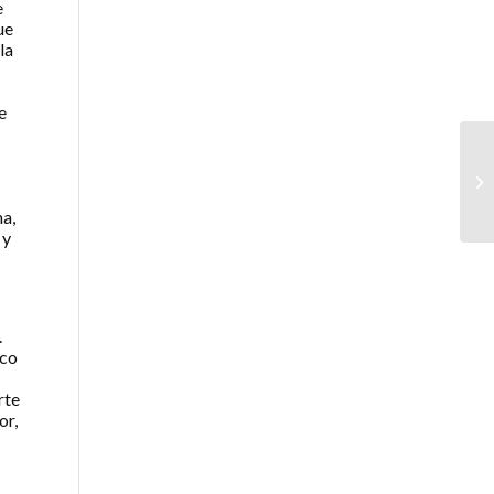
e
ue
la
e
na,
 y
.
ico
rte
or,