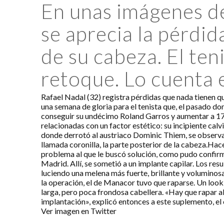
En unas imágenes de
se aprecia la pérdid
de su cabeza. El ten
retoque. Lo cuenta 
Rafael Nadal (32) registra pérdidas que nada tienen que
una semana de gloria para el tenista que, el pasado do
conseguir su undécimo Roland Garros y aumentar a 17 s
relacionadas con un factor estético: su incipiente calv
donde derrotó al austriaco Dominic Thiem, se observa 
llamada coronilla, la parte posterior de la cabeza.Ha
problema al que le buscó solución, como pudo confirma
Madrid. Allí, se sometió a un implante capilar. Los re
luciendo una melena más fuerte, brillante y voluminos
la operación, el de Manacor tuvo que raparse. Un look 
larga, pero poca frondosa cabellera. «Hay que rapar al
implantación», explicó entonces a este suplemento, el
Ver imagen en Twitter