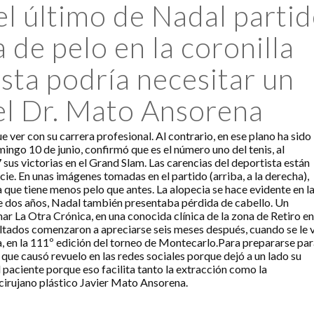
l último de Nadal parti
a de pelo en la coronilla
ista podría necesitar un
el Dr. Mato Ansorena
 ver con su carrera profesional. Al contrario, en ese plano ha sido
mingo 10 de junio, confirmó que es el número uno del tenis, al
us victorias en el Grand Slam. Las carencias del deportista están
icie. En unas imágenes tomadas en el partido (arriba, a la derecha),
que tiene menos pelo que antes. La alopecia se hace evidente en l
ce dos años, Nadal también presentaba pérdida de cabello. Un
r La Otra Crónica, en una conocida clínica de la zona de Retiro en
sultados comenzaron a apreciarse seis meses después, cuando se le 
a, en la 111º edición del torneo de Montecarlo.Para prepararse pa
que causó revuelo en las redes sociales porque dejó a un lado su
 paciente porque eso facilita tanto la extracción como la
 cirujano plástico Javier Mato Ansorena.