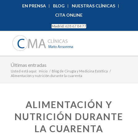
EN PRENSA
BLOG
NUESTRAS CLÍNICAS
CITA ONLINE
Madrid:
628 67 84 77
Últimas entradas
Usted está aquí:
Inicio
/
Blog de Cirugía y Medicina Estética
/
Alimentación y nutrición durante la cuarenta
ALIMENTACIÓN Y
NUTRICIÓN DURANTE
LA CUARENTA