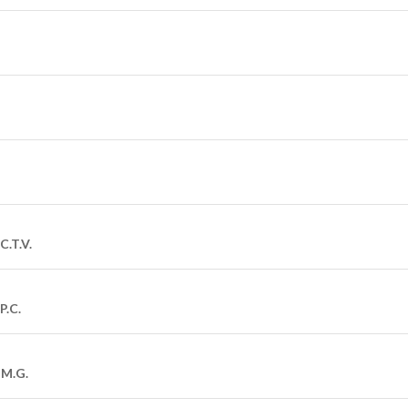
C.T.V.
P.C.
 M.G.