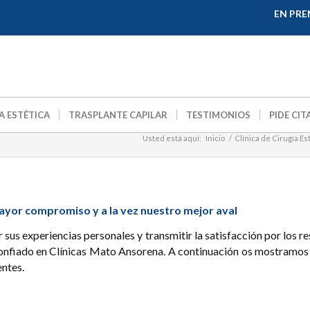
EN PRE
A ESTÉTICA
TRASPLANTE CAPILAR
TESTIMONIOS
PIDE CIT
Usted está aquí:
Inicio
/
Clínica de Cirugía Es
mayor compromiso y a la vez nuestro mejor aval
sus experiencias personales y transmitir la satisfacción por los r
confiado en Clínicas Mato Ansorena. A continuación os mostramos
entes.