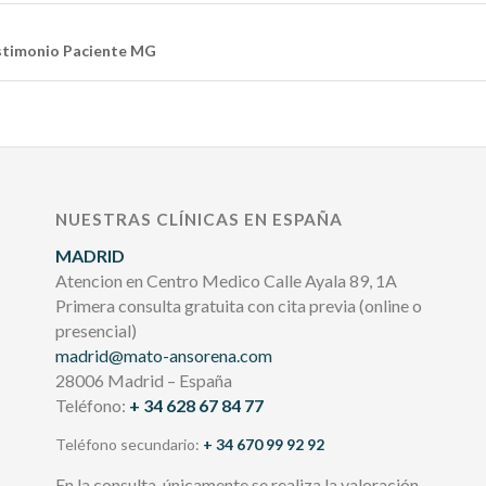
stimonio Paciente MG
NUESTRAS CLÍNICAS EN ESPAÑA
MADRID
Atencion en Centro Medico Calle Ayala 89, 1A
Primera consulta gratuita con cita previa (online o
presencial)
madrid@mato-ansorena.com
28006 Madrid – España
Teléfono:
+ 34 628 67 84 77
Teléfono secundario:
+ 34 670 99 92 92
En la consulta, únicamente se realiza la valoración