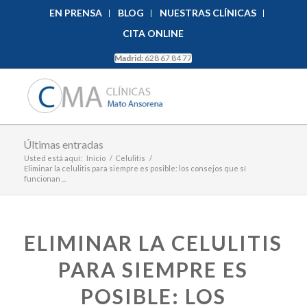
EN PRENSA
BLOG
NUESTRAS CLÍNICAS
CITA ONLINE
Madrid:
628 67 84 77
Últimas entradas
Usted está aquí:
Inicio
/
Celulitis
/
Eliminar la celulitis para siempre es posible: los consejos que sí
funcionan ...
ELIMINAR LA CELULITIS
PARA SIEMPRE ES
POSIBLE: LOS