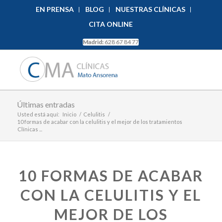
EN PRENSA
BLOG
NUESTRAS CLÍNICAS
CITA ONLINE
Madrid:
628 67 84 77
Últimas entradas
Usted está aquí:
Inicio
/
Celulitis
/
10 formas de acabar con la celulitis y el mejor de los tratamientos
Clínicas ...
10 FORMAS DE ACABAR
CON LA CELULITIS Y EL
MEJOR DE LOS