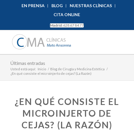
EN PRENSA
BLOG
NUESTRAS CLÍNICAS
CITA ONLINE
Madrid:
628 67 84 77
Últimas entradas
Usted está aquí:
Inicio
/
Blog de Cirugía y Medicina Estética
/
¿En qué consiste el microinjerto de cejas? (La Razón)
¿EN QUÉ CONSISTE EL
MICROINJERTO DE
CEJAS? (LA RAZÓN)