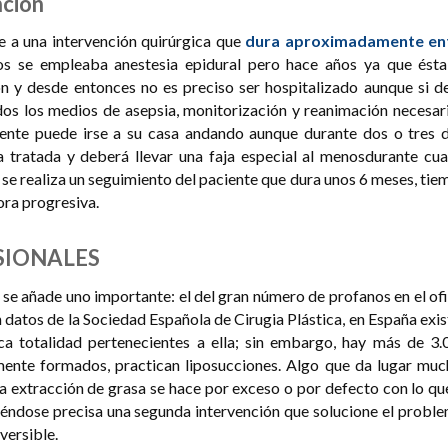
nción
e a una intervención quirúrgica que
dura aproximadamente en
os se empleaba anestesia epidural pero hace años ya que ésta
ón y desde entonces no es preciso ser hospitalizado aunque si d
dos los medios de asepsia, monitorización y reanimación necesari
ciente puede irse a su casa andando aunque durante dos o tres d
a tratada y deberá llevar una faja especial al menosdurante cua
se realiza un seguimiento del paciente que dura unos 6 meses, ti
ora progresiva.
SIONALES
se añade uno importante: el del gran número de profanos en el of
n datos de la Sociedad Española de Cirugia Plástica, en España exi
ica totalidad pertenecientes a ella; sin embargo, hay más de 3.
ente formados, practican liposucciones. Algo que da lugar muc
la extracción de grasa se hace por exceso o por defecto con lo qu
éndose precisa una segunda intervención que solucione el proble
versible.