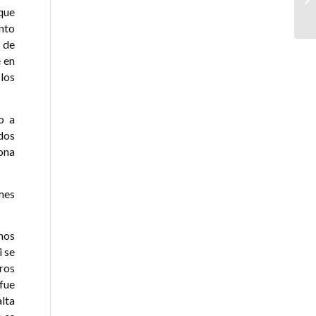
que
anto
 de
e en
los
o a
dos
ona
rmes
anos
i se
ros
fue
alta