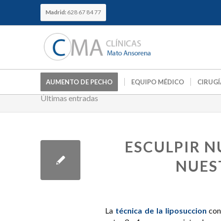
Madrid:
628 67 84 77
AUMENTO DE PECHO
EQUIPO MÉDICO
CIRUGÍ
Últimas entradas
ESCULPIR N
NUES
La
técnica de la
liposuccion
cons