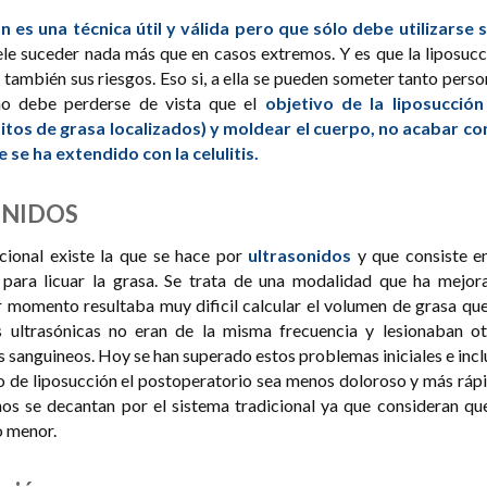
n es una técnica útil y válida pero que sólo debe utilizarse si
le suceder nada más que en casos extremos. Y es que la liposucc
 también sus riesgos. Eso si, a ella se pueden someter tanto pers
o debe perderse de vista que el
objetivo de la liposucción
itos de grasa localizados) y moldear el cuerpo, no acabar con
e ha extendido con la celulitis.
ONIDOS
cional existe la que se hace por
ultrasonidos
y que consiste en
 para licuar la grasa. Se trata de una modalidad que ha mejor
 momento resultaba muy dificil calcular el volumen de grasa que
s ultrasónicas no eran de la misma frecuencia y lesionaban ot
os sanguineos. Hoy se han superado estos problemas iniciales e inc
o de liposucción el postoperatorio sea menos doloroso y más rápi
nos se decantan por el sistema tradicional ya que consideran que
o menor.