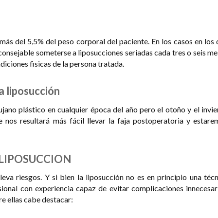
s del 5,5% del peso corporal del paciente. En los casos en los 
aconsejable someterse a liposucciones seriadas cada tres o seis m
iciones fisicas de la persona tratada.
 liposucción
jano plástico en cualquier época del año pero el otoño y el invi
 nos resultará más fácil llevar la faja postoperatoria y estare
 LIPOSUCCION
eva riesgos. Y si bien la liposucción no es en principio una téc
sional con experiencia capaz de evitar complicaciones innecesari
e ellas cabe destacar: