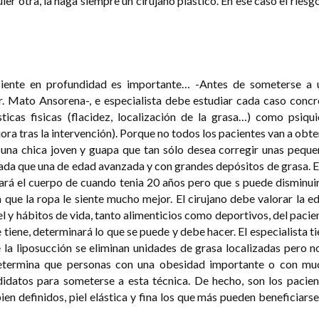
er otra, la haga siempre un cirujano plástico. En ese caso el riesg
ciente en profundidad es importante… -Antes de someterse a 
r. Mato Ansorena-, e especialista debe estudiar cada caso concr
ticas fisicas (flacidez, localización de la grasa…) como psiqui
ora tras la intervención). Porque no todos los pacientes van a obt
 una chica joven y guapa que tan sólo desea corregir unas peque
ada que una de edad avanzada y con grandes depósitos de grasa. E
rá el cuerpo de cuando tenia 20 años pero que s puede disminuir
 que la ropa le siente mucho mejor. El cirujano debe valorar la e
el y hábitos de vida, tanto alimenticios como deportivos, del pacie
e tiene, determinará lo que se puede y debe hacer. El especialista t
la liposucción se eliminan unidades de grasa localizadas pero no
determina que personas con una obesidad importante o con mu
didatos para someterse a esta técnica. De hecho, son los pacien
n definidos, piel elástica y fina los que más pueden beneficiars