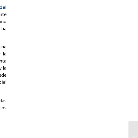
 del
ente
año
 ha
 una
 la
enta
y la
ede
iel
las
nos