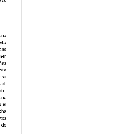
o es
una
eto
cas
ener
ñas
sta
 su
dad,
nte.
iene
 el
cha
tes
e de