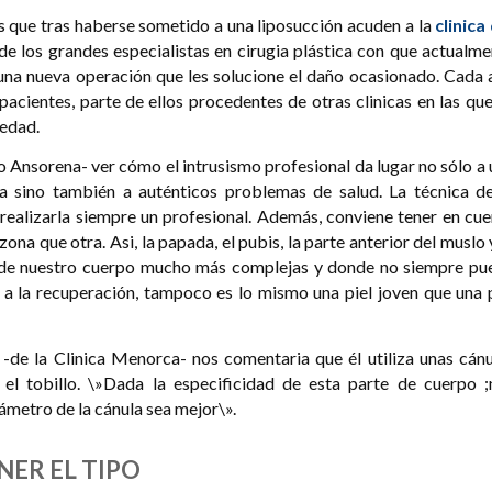
 que tras haberse sometido a una liposucción acuden a la
clinica
de los grandes especialistas en cirugia plástica con que actualm
una nueva operación que les solucione el daño ocasionado. Cada 
cientes, parte de ellos procedentes de otras clinicas en las que
medad.
to Ansorena- ver cómo el intrusismo profesional da lugar no sólo a
ca sino también a auténticos problemas de salud. La técnica de
 realizarla siempre un profesional. Además, conviene tener en cu
ona que otra. Asi, la papada, el pubis, la parte anterior del muslo 
s de nuestro cuerpo mucho más complejas y donde no siempre pu
 a la recuperación, tampoco es lo mismo una piel joven que una p
 -de la Clinica Menorca- nos comentaria que él utiliza unas cánu
 el tobillo. \»Dada la especificidad de esta parte de cuerpo ;
iámetro de la cánula sea mejor\».
ER EL TIPO