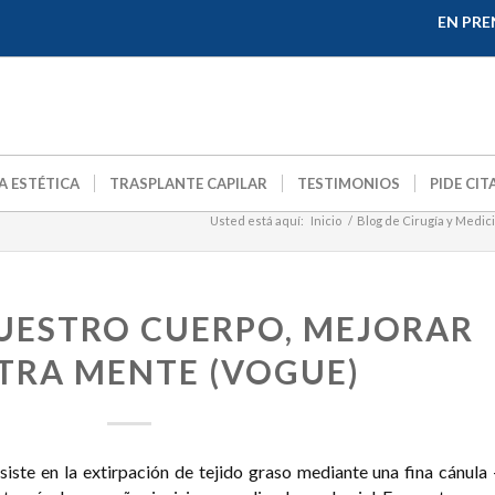
EN PRE
A ESTÉTICA
TRASPLANTE CAPILAR
TESTIMONIOS
PIDE CIT
Usted está aquí:
Inicio
/
Blog de Cirugía y Medici
UESTRO CUERPO, MEJORAR
TRA MENTE (VOGUE)
iste en la extirpación de tejido graso mediante una fina cánula 