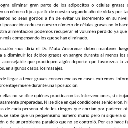
logra eliminar gran parte de los adipocitos o células grasas 
n un número fijo a partir de nuestro segundo año de vida y por t
eños no sean gordos a fin de evitar un incremento en su nivel
a liposucción reduzca nuestro número de células grasas no lo hac
estra alimentación podemos recuperar el volumen perdido ya que 
án más compensando los que se han eliminado.
succión -nos diria el Dr. Mato Ansorena- deben mantener lueg
a a disminuir los ácidos grasos en sangre durante al menos los 
 aconsejable que practiquen algún deporte que favorezca la z
s, en algunos casos, los masajes.
uede llegar a tener graves consecuencias en casos extremos. Info
orcentaje muere durante una liposucción.
 ellas no se dice quiénes practicaron las intervenciones, si ciruj
samente preparadas. Ni se dice en qué condiciones se hicieron. N
ias de cada persona ni de los riesgos que corrian por padecer ot
a, se sabe que un pequeñisimo número murió pero ni siquiera si 
ión o de un problema paralelo que no se controló. Por eso hace f