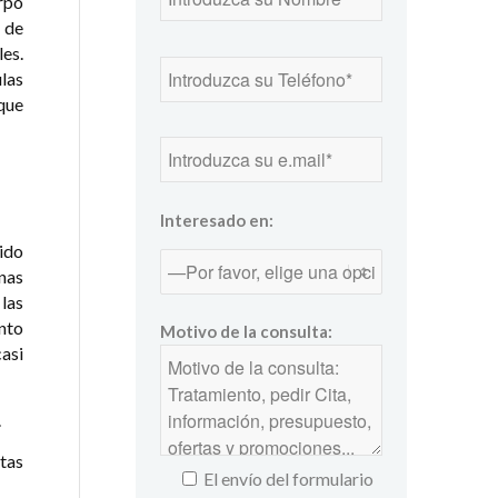
erpo
 de
les.
las
que
Interesado en:
ido
nas
 las
nto
Motivo de la consulta:
asi
.
tas
El envío del formulario