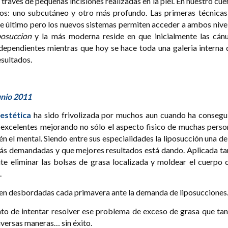
 través de pequeñas incisiones realizadas en la piel. En nuestro cu
os: uno subcutáneo y otro más profundo. Las primeras técnicas
te último pero los nuevos sistemas permiten acceder a ambos nive
posuccion
y la más moderna reside en que inicialmente las cánu
dependientes mientras que hoy se hace toda una galeria interna 
esultados.
unio 2011
 estética
ha sido frivolizada por muchos aun cuando ha consegu
 excelentes mejorando no sólo el aspecto fisico de muchas perso
n el mental. Siendo entre sus especialidades la liposucción una de
ás demandadas y que mejores resultados está dando. Aplicada ta
 eliminar las bolsas de grasa localizada y moldear el cuerpo c
.
e ven desbordadas cada primavera ante la demanda de liposucciones
to de intentar resolver ese problema de exceso de grasa que tan
iversas maneras… sin éxito.