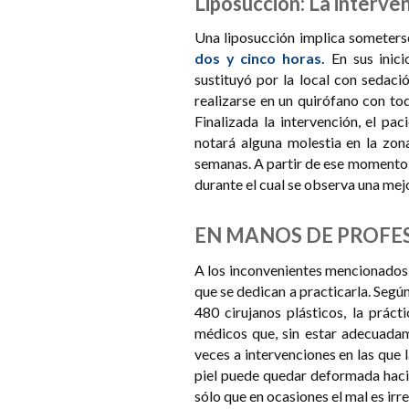
Liposucción: La interve
Una liposucción implica someters
dos y cinco horas.
En sus inici
sustituyó por la local con sedaci
realizarse en un quirófano con to
Finalizada la intervención, el pa
notará alguna molestia en la zon
semanas. A partir de ese momento 
durante el cual se observa una mej
EN MANOS DE PROFE
A los inconvenientes mencionados 
que se dedican a practicarla. Segú
480 cirujanos plásticos, la práct
médicos que, sin estar adecuadam
veces a intervenciones en las que 
piel puede quedar deformada haci
sólo que en ocasiones el mal es irre