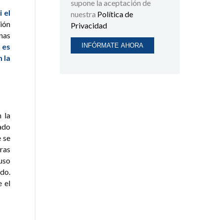
supone la aceptación de
 el
nuestra
Política de
ión
Privacidad
onas
es
 la
 la
ado
 se
ras
luso
do.
 el