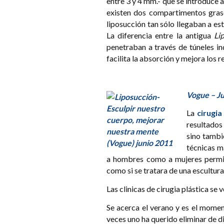
entre 3 y 4 mm.- que se introduce a
existen dos compartimentos gras
liposucción tan sólo llegaban a es
La diferencia entre la antigua
Li
penetraban a través de túneles in
facilita la absorción y mejora los r
Vogue – J
La
cirugia
resultados
sino tambié
técnicas m
a hombres como a mujeres permite
como si se tratara de una escultura
Las clinicas de cirugia plástica s
Se acerca el verano y es el momen
veces uno ha querido eliminar de d