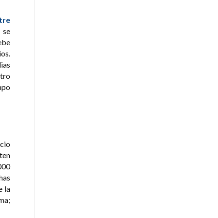
tre
 se
ebe
os.
ias
tro
empo
icio
sten
000
has
e la
ma;