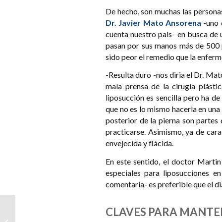
De hecho, son muchas las personas
Dr. Javier Mato Ansorena
-uno 
cuenta nuestro pais- en busca de 
pasan por sus manos más de 500 pa
sido peor el remedio que la enfer
-Resulta duro -nos diria el Dr. Ma
mala prensa de la cirugia plásti
liposucción es sencilla pero ha de
que no es lo mismo hacerla en una z
posterior de la pierna son parte
practicarse. Asimismo, ya de cara
envejecida y flácida.
En este sentido, el doctor Martin
especiales para liposucciones en
comentaria- es preferible que el d
CLAVES PARA MANTEN
Los mejores
tratamientos para la