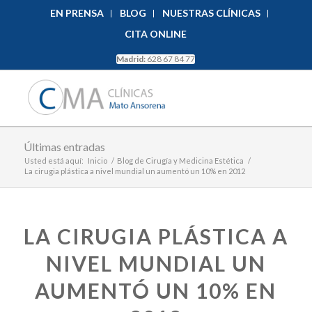
EN PRENSA
BLOG
NUESTRAS CLÍNICAS
CITA ONLINE
Madrid:
628 67 84 77
Últimas entradas
Usted está aquí:
Inicio
/
Blog de Cirugía y Medicina Estética
/
La cirugia plástica a nivel mundial un aumentó un 10% en 2012
LA CIRUGIA PLÁSTICA A
NIVEL MUNDIAL UN
AUMENTÓ UN 10% EN