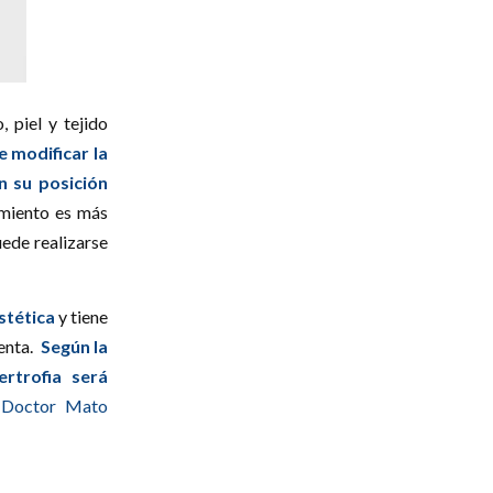
 piel y tejido
 modificar la
n su posición
imiento es más
ede realizarse
stética
y tiene
uenta.
Según la
ertrofia será
l
Doctor Mato