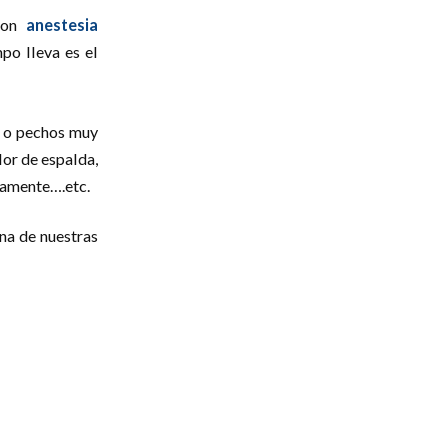
 con
anestesia
po lleva es el
a o pechos muy
lor de espalda,
damente….etc.
na de nuestras