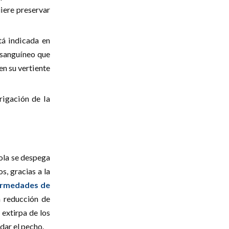
uiere preservar
tá indicada en
 sanguíneo que
en su vertiente
rrigación de la
eola se despega
s, gracias a la
ermedades de
a reducción de
 extirpa de los
dar el pecho.