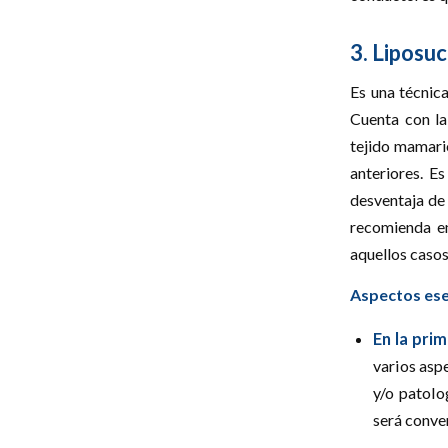
3. Liposuc
Es una técnica
Cuenta con la
tejido mamario
anteriores. E
desventaja de 
recomienda 
aquellos caso
Aspectos esen
En la pri
varios asp
y/o patolo
será conve