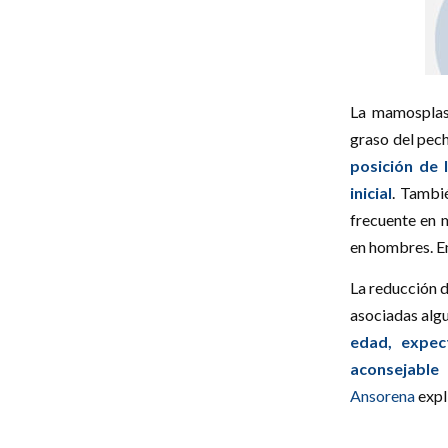
La mamosplast
graso del pec
posición de 
inicial
. Tambi
frecuente en m
en hombres. E
La reducción 
asociadas alg
edad, expect
aconsejable 
Ansorena
expli