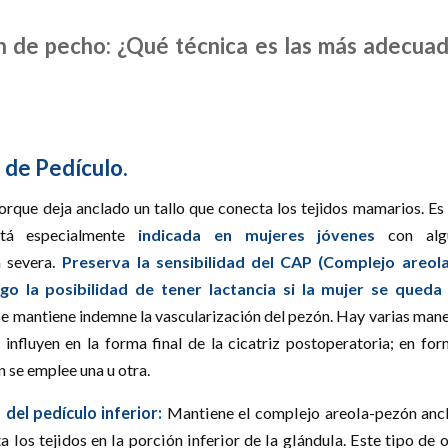
 de pecho: ¿Qué técnica es las más adecua
 de Pedículo.
porque deja anclado un tallo que conecta los tejidos mamarios. Es
stá especialmente
indicada en mujeres jóvenes
con al
 severa
. P
reserva la sensibilidad del CAP (Complejo areol
go la posibilidad de tener lactancia si la mujer se qued
se mantiene indemne la vascularización del pezón. Hay varias mane
 influyen en la forma final de la cicatriz postoperatoria; en fo
n se emplee una u otra.
 del pedículo inferior:
Mantiene el complejo areola-pezón ancl
a los tejidos en la porción inferior de la glándula. Este tipo de 