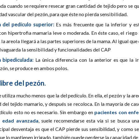
ada cuando se requiere resecar gran cantidad de tejido pero se q
dad vascular del pezón, para que éste no pierda sensibilidad.
a del pedículo superior:
Es más frecuente que la inferior y es
con hipertrofia mamaria leve o moderada. En éste caso, el riego
a la areola llegará a las partes superiores de la mama. Al igual que 
salvaguarda la sensibilidad y funcionalidades del CAP
a bipediculada:
La única diferencia con la anterior es que la i
ezón, se produce en ambos polos.
 libre del pezón.
e utiliza mucho menos que la del pedículo. En ella, el pezón y la ar
d del tejido mamario, y después se recoloca. En la mayoría de caso
edículo esto no es necesario. Sin embargo en
pacientes con enf
 o edad avanzada
, suele recomendarse esta vía si se busca un
cipal desventaja es que el CAP pierde sus sensibilidad, y como se
e lo mantienen irrigado, también puede perderse la capacidad de 