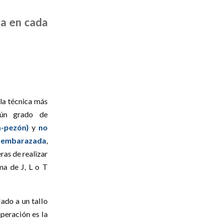
da en cada
 la técnica más
gún grado de
a-pezón)
y
no
a embarazada
,
ras de realizar
rma de J, L o T
ado a un tallo
operación es la