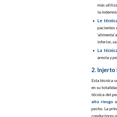
más utiliz
la indemni
Le técnic
pacientes 
‘alimenta’ 
inferior, 
La técnic
areola y p
2. Injerto
Esta técnica s
en su totalida
técnica del p
alto riesgo
pecho. La prin
conductores qu