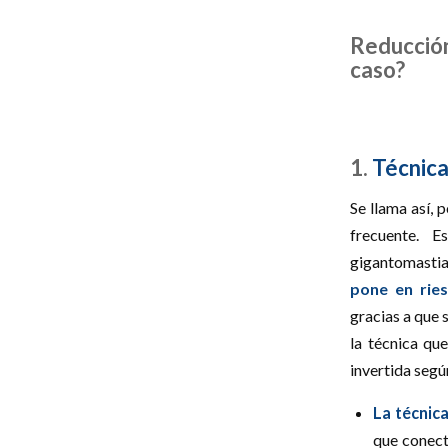
Reducción
caso?
1.
Técnica
Se llama así, 
frecuente. E
gigantomastia
pone en ries
gracias a que 
la técnica que
invertida segú
La técnica
que conect