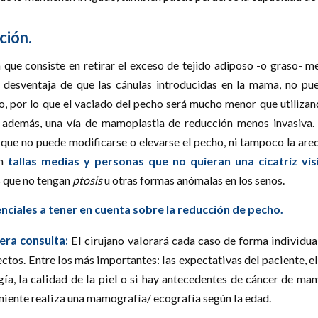
ción.
 que consiste en retirar el exceso de tejido adiposo -o graso- m
 desventaja de que las cánulas introducidas en la mama, no pue
, por lo que el vaciado del pecho será mucho menor que utilizand
s además, una vía de mamoplastia de reducción menos invasiva.
que no puede modificarse o elevarse el pecho, ni tampoco la areol
en
tallas medias y personas que no quieran una cicatriz vis
s que no tengan
ptosis
u otras formas anómalas en los senos.
ciales a tener en cuenta sobre la reducción de pecho.
mera consulta:
El cirujano valorará cada caso de forma individua
ectos. Entre los más importantes: las expectativas del paciente, 
gía, la calidad de la piel o si hay antecedentes de cáncer de ma
niente realiza una mamografía/ ecografía según la edad.