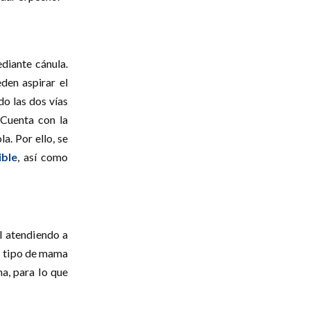
ediante cánula.
den aspirar el
o las dos vías
 Cuenta con la
a. Por ello, se
ible
, así como
l atendiendo a
el tipo de mama
ma, para lo que